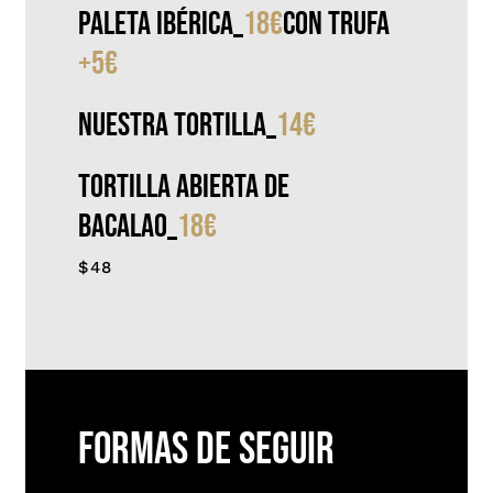
paleta ibérica
_
18€
con trufa
+5€
Nuestra tortilla
_
14€
Tortilla abierta de
bacalao
_
18€
$48
FORMAS DE SEGUIR