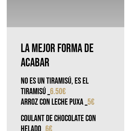
LA MEJOR FORMA DE
ACABAR
No es un tiramisú, es el
TIRAMISÚ
_
6.50€
Arroz con leche Puxa
_
5€
Coulant de chocolate con
helado
_
6€