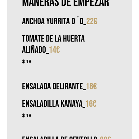
maneras de empezar
Anchoa Yurrita 0´0_
22€
Tomate de la huerta
aliñado_
14€
$48
Ensalada Delirante_
18€
Ensaladilla Kanaya_
16€
$48