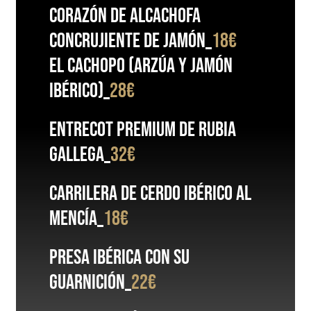
Corazón
de alcachofa
con
crujiente de jamón
_
18€
El CACHOPO
(Arzúa y jamón
ibérico)
_
28€
Entrecot premium de Rubia
Gallega
_
32€
Carrilera de cerdo ibérico
al
mencía
_
18€
Presa ibérica con su
guarnición
_
22€