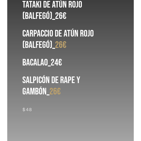
Tataki de atún rojo
(Balfegó)
_26€
Carpaccio de atún rojo
(Balfegó)
_
26€
Bacalao
_24€
Salpicón
de rape y
gambón
_
26€
$48