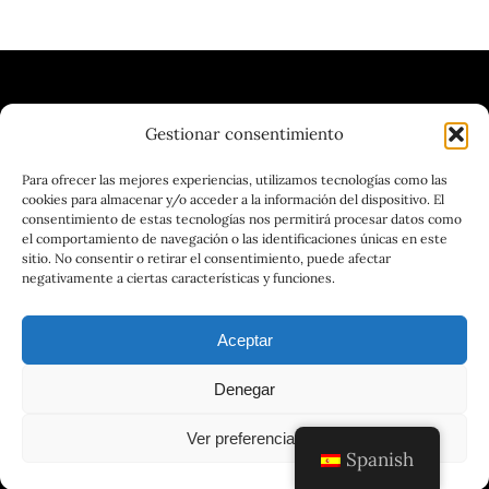
Gestionar consentimiento
| VINOTECA | CERVECERÍA |
Para ofrecer las mejores experiencias, utilizamos tecnologías como las
cookies para almacenar y/o acceder a la información del dispositivo. El
GASTRONOMÍA
consentimiento de estas tecnologías nos permitirá procesar datos como
el comportamiento de navegación o las identificaciones únicas en este
sitio. No consentir o retirar el consentimiento, puede afectar
negativamente a ciertas características y funciones.
Aceptar
Denegar
© 2025 - 2026DISEÑADO Y PROGRAMADO POR
Ver preferencias
www.lamarmotaphill.es
Spanish