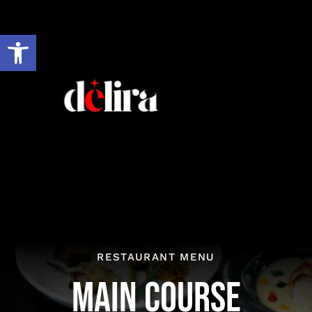
Ir
al
Abrir barra de herramientas
contenido
RESTAURANT MENU
MAIN COURSE