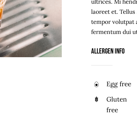
ultrices. Mi hend
laoreet et. Tellu
tempor volutpat
fermentum dui ut 
Allergen Info
Egg free
Gluten
free