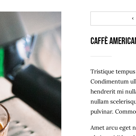
Caffè America
Tristique tempu
Condimentum ull
hendrerit mi null
nullam scelerisq
pulvinar. Commo
Amet arcu eget n