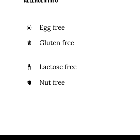
Allergen Info
Egg free
Gluten free
Lactose free
Nut free